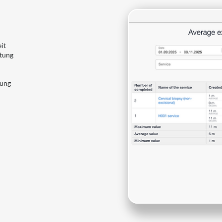
it
stung
tung