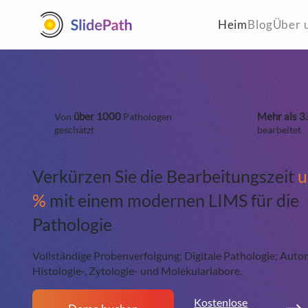
https://hotjar.com/l/oZALVw
Heim
Blog
Über 
über 1000
Mehr als 3
Von
Pathologen
geschätzt
bearbeitet
Verkürzen Sie die Bearbeitungszeit
u
%
mit einem modernen LIMS für die
Pathologie
Vollständige Probenverfolgung; Digitale Pathologie; Auto
Histologie-, Zytologie- und Molekularlabore.
Kostenlose