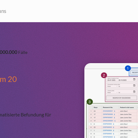
uns
.000.000
Fälle
m 20
matisierte Befundung für