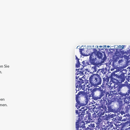
en Sie
e,
t
den
men.