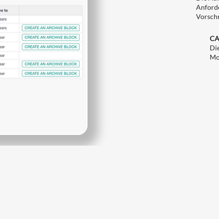
Anforde
Vorschr
CA
Di
Mo