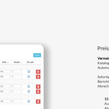
Prei
Vermei
Katalog
Automat
Soforti
Bericht
Abrech
15
Au
Ab