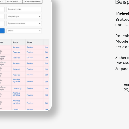
Beisp
Lücken
Bruttoe
und Ha
Rollenb
Mobile 
hervor
Sichere
Patient
Anpassb
Ve
99